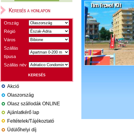
Ország
Régió
Város
Szállás
típusa
Szállás név
Akció
Olaszország
Olasz szállodák ONLINE
Ajánlatkérő lap
Feltételek/Tájékoztató
Üdülőhelyi díj