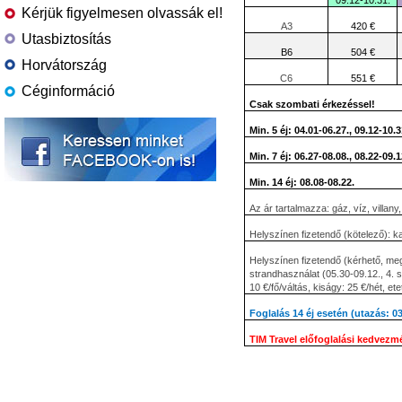
09.12-10.31.
Kérjük figyelmesen olvassák el!
A3
420 €
Utasbiztosítás
B6
504 €
Horvátország
C6
551 €
Céginformáció
Csak szombati érkezéssel!
Min. 5 éj: 04.01-06.27., 09.12-10.3
Min. 7 éj: 06.27-08.08., 08.22-09.1
Min. 14 éj: 08.08-08.22.
Az ár tartalmazza: gáz, víz, villany,
Helyszínen fizetendő (kötelező): k
Helyszínen fizetendő (kérhető, meg
strandhasználat (05.30-09.12., 4.
10 €/fő/váltás, kiságy: 25 €/hét, et
Foglalás 14 éj esetén (utazás: 0
TIM Travel előfoglalási kedvezm