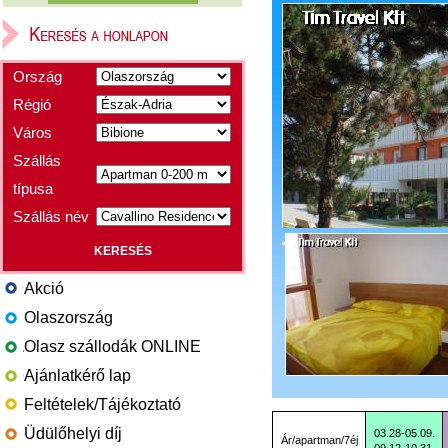
Ország
Régió
Város
Szállás
típusa
Szállás név
Akció
Olaszország
Olasz szállodák ONLINE
Ajánlatkérő lap
Feltételek/Tájékoztató
Üdülőhelyi díj
03.28-05.09.
Ár/apartman/7éj