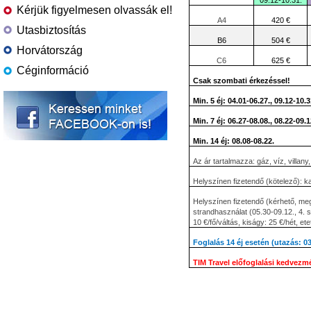
09.12-10.31.
Kérjük figyelmesen olvassák el!
A4
420 €
Utasbiztosítás
B6
504 €
Horvátország
C6
625 €
Céginformáció
Csak szombati érkezéssel!
Min. 5 éj: 04.01-06.27., 09.12-10.3
Min. 7 éj: 06.27-08.08., 08.22-09.1
Min. 14 éj: 08.08-08.22.
Az ár tartalmazza: gáz, víz, villan
Helyszínen fizetendő (kötelező): k
Helyszínen fizetendő (kérhető, meg
strandhasználat (05.30-09.12., 4.
10 €/fő/váltás, kiságy: 25 €/hét, et
Foglalás 14 éj esetén (utazás: 0
TIM Travel előfoglalási kedvezm