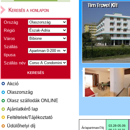
Ország
Régió
Város
Szállás
típusa
Szállás név
Akció
Olaszország
Olasz szállodák ONLINE
Ajánlatkérő lap
Feltételek/Tájékoztató
Üdülőhelyi díj
03.28-05.09.
Ár/apartman/7éj