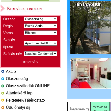
Ország
Régió
Város
Szállás
típusa
Szállás név
Akció
Olaszország
Olasz szállodák ONLINE
Ajánlatkérő lap
Feltételek/Tájékoztató
Üdülőhelyi díj
03.28-05.09.
Ár/apartman/7éj