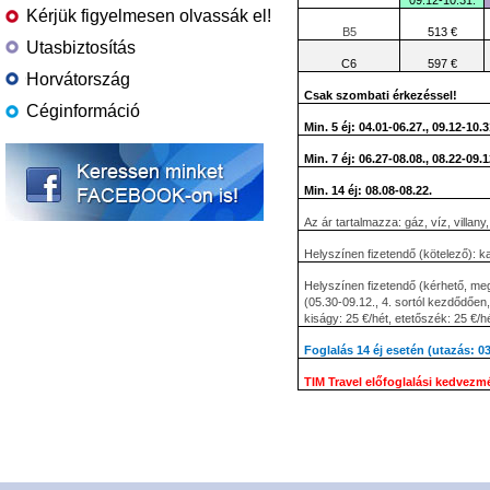
09.12-10.31.
Kérjük figyelmesen olvassák el!
B5
513 €
Utasbiztosítás
C6
597 €
Horvátország
Csak szombati érkezéssel!
Céginformáció
Min. 5 éj: 04.01-06.27., 09.12-10.3
Min. 7 éj: 06.27-08.08., 08.22-09.1
Min. 14 éj: 08.08-08.22.
Az ár tartalmazza: gáz, víz, villany,
Helyszínen fizetendő (kötelező): k
Helyszínen fizetendő (kérhető, meg
(05.30-09.12., 4. sortól kezdődően
kiságy: 25 €/hét, etetőszék: 25 €/hé
Foglalás 14 éj esetén (utazás: 0
TIM Travel előfoglalási kedvezm