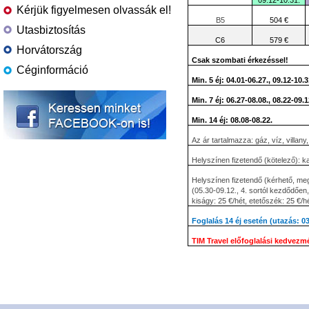
09.12-10.31.
Kérjük figyelmesen olvassák el!
B5
504 €
Utasbiztosítás
C6
579 €
Horvátország
Csak szombati érkezéssel!
Céginformáció
Min. 5 éj: 04.01-06.27., 09.12-10.3
Min. 7 éj: 06.27-08.08., 08.22-09.1
Min. 14 éj: 08.08-08.22.
Az ár tartalmazza: gáz, víz, villany,
Helyszínen fizetendő (kötelező): k
Helyszínen fizetendő (kérhető, meg
(05.30-09.12., 4. sortól kezdődően
kiságy: 25 €/hét, etetőszék: 25 €/hé
Foglalás 14 éj esetén (utazás: 0
TIM Travel előfoglalási kedvezm