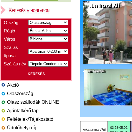
Ország
Régió
Város
Szállás
típusa
Szállás név
Akció
Olaszország
Olasz szállodák ONLINE
Ajánlatkérő lap
Feltételek/Tájékoztató
Üdülőhelyi díj
03.28-05.09.
Ár/apartman/7éj