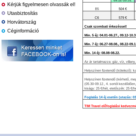
09.12-10.31.
Kérjük figyelmesen olvassák el!
B5
504 €
Utasbiztosítás
C6
579 €
Horvátország
Csak szombati érkezéssel!
Céginformáció
Min. 5 éj: 04.01-06.27., 09.12-10.3
Min. 7 éj: 06.27-08.08., 08.22-09.1
Min. 14 éj: 08.08-08.22.
Az ár tartalmazza: gáz, víz, villany,
Helyszínen fizetendő (kötelező): k
Helyszínen fizetendő (kérhető, meg
(05.30-09.12., 4. sortól kezdődően
kiságy: 25 €/hét, etetőszék: 25 €/hé
Foglalás 14 éj esetén (utazás: 0
TIM Travel előfoglalási kedvezm