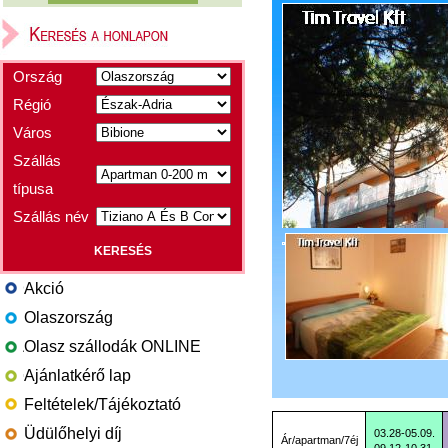
Ország
Régió
Város
Szállás
típusa
Szállás név
Akció
Olaszország
Olasz szállodák ONLINE
Ajánlatkérő lap
Feltételek/Tájékoztató
Üdülőhelyi díj
03.28-05.09.
Ár/apartman/7éj