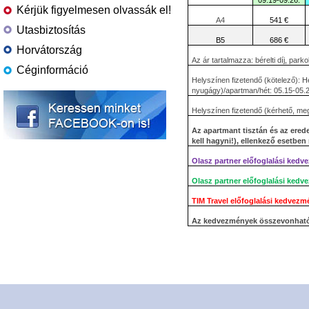
09.19-09.26.
Kérjük figyelmesen olvassák el!
A4
541 €
Utasbiztosítás
B5
686 €
Horvátország
Az ár tartalmazza: bérelti díj, pa
Céginformáció
Helyszínen fizetendő (kötelező): H
nyugágy)/apartman/hét: 05.15-05.29.
Helyszínen fizetendő (kérhető, megr
Az apartmant tisztán és az eredet
kell hagyni!), ellenkező esetben
Olasz partner előfoglalási kedve
Olasz partner előfoglalási kedve
TIM Travel előfoglalási kedvezmé
Az kedvezmények összevonhat