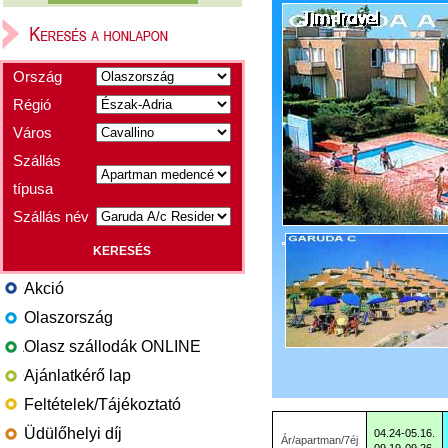
Ország
Régió
Város
Szállás
típusa
Szállás név
Akció
Olaszország
Olasz szállodák ONLINE
Ajánlatkérő lap
Feltételek/Tájékoztató
Üdülőhelyi díj
04.24-05.16.
Ár/apartman/7éj