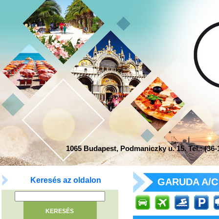
1065 Budapest, Podmaniczky u. 15. Tel.: (36-1
Keresés az oldalon
GARUDA A/C 