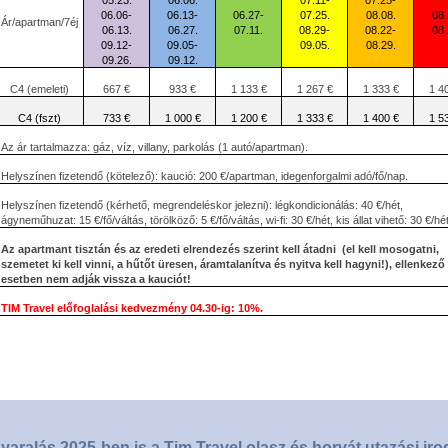
05.23.
06.06.
07.11-
07.25-
06.06-
06.13-
06.27-
07.25.
08.08.
08.
Ár/apartman/7éj
06.13.
06.27.
07.11.
08.29-
08.22-
08.
09.12-
09.05-
09.05.
08.29.
09.26.
09.12.
C4 (emeleti)
667 €
933 €
1 133 €
1 267 €
1 333 €
1 4
C4 (fszt)
733 €
1 000 €
1 200 €
1 333 €
1 400 €
1 5
Az ár tartalmazza: gáz, víz, villany, parkolás (1 autó/apartman).
Helyszínen fizetendő (kötelező): kaució: 200 €/apartman, idegenforgalmi adó/fő/nap.
Helyszínen fizetendő (kérhető, megrendeléskor jelezni): légkondicionálás: 40 €/hét,
ágyneműhuzat: 15 €/fő/váltás, törölköző: 5 €/fő/váltás, wi-fi: 30 €/hét, kis állat vihető: 30 €/hét
Az apartmant tisztán és az eredeti elrendezés szerint kell átadni
(el kell mosogatni,
szemetet ki kell vinni, a hűtőt üresen, áramtalanítva és nyitva kell hagyni!), ellenkező
esetben nem adják vissza a kauciót!
TIM Travel előfoglalási kedvezmény 04.30-ig: 10%.
yaralás 2025-ben is a Tim Travel olasz és horvát utazási iro