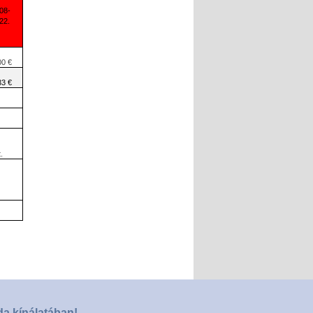
08-
22.
00 €
33 €
.
da kínálatában!