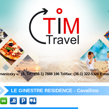
niczky u. 15. Tel.: (36-1) 7888 196 Tel/fax: (36-1) 322-5320 E-ma
LE GINESTRE RESIDENCE - Cavallino