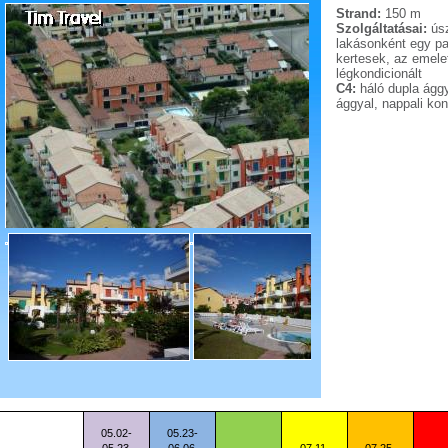
Strand:
150 m
Szolgáltatásai:
úsz
lakásonként egy pa
kertesek, az emele
légkondicionált
C4:
háló dupla ágg
ággyal, nappali ko
05.02-
05.23-