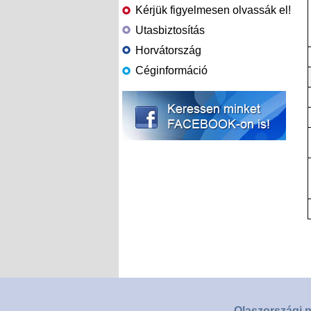
Kérjük figyelmesen olvassák el!
Utasbiztosítás
Horvátország
Céginformáció
Olaszországi n