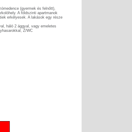
ómedence (gyermek és felnőtt),
rkolóhely. A földszinti apartmanok
tiek erkélyesek. A lakások egy része
yal, háló 2 ággyal, vagy emeletes
nyhasarokkal, Z/WC