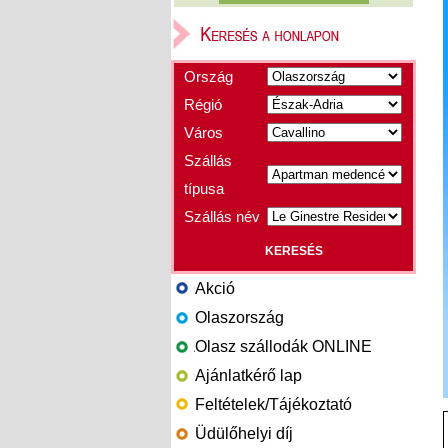
Ország
Régió
Város
Szállás
típusa
Szállás név
Akció
Olaszország
Olasz szállodák ONLINE
Ajánlatkérő lap
Feltételek/Tájékoztató
Üdülőhelyi díj