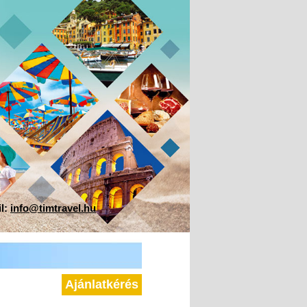
il:
info@timtravel.hu