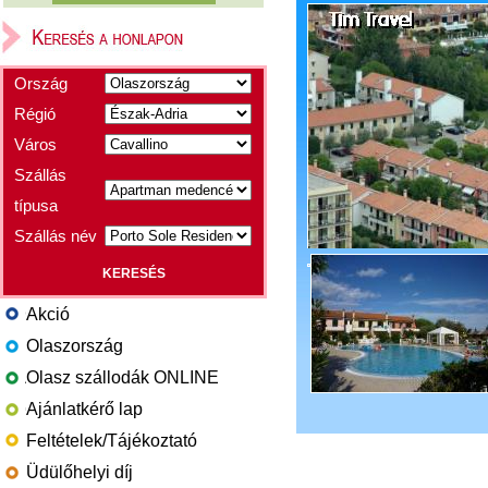
Ország
Régió
Város
Szállás
típusa
Szállás név
Akció
Olaszország
Olasz szállodák ONLINE
Ajánlatkérő lap
Feltételek/Tájékoztató
Üdülőhelyi díj