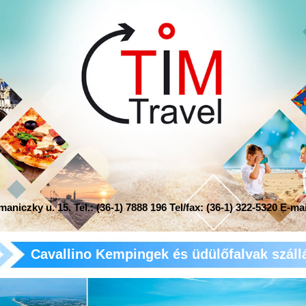
niczky u. 15. Tel.: (36-1) 7888 196 Tel/fax: (36-1) 322-5320 E-ma
Cavallino Kempingek és üdülőfalvak száll