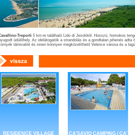
Cavallino-Treporti
5 km-re található Lido di Jesolótól. Hosszú, homokos teng
nyugodt üdülőhely. Az idelátogatók a strandolás és a gondtalan pihenés adta 
környék látnivalóit és innen könnyen megközelíthető Velence városa és a lagú
RESIDENCE VILLAGE
CA’SAVIO CAMPING / CA’