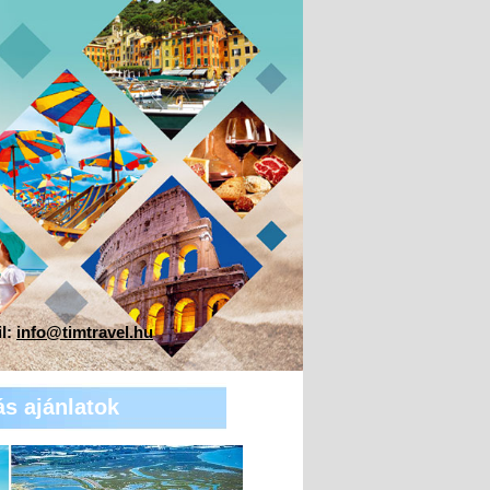
il:
info@timtravel.hu
ás ajánlatok