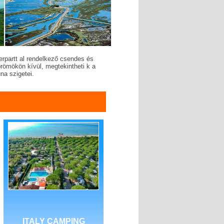
erpartt al rendelkező csendes és
örömökön kívül, megtekintheti k a
na szigetei.
ITALY CAMPING