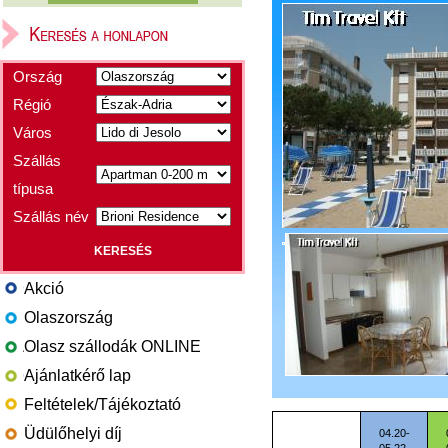
Ország
Régió
Város
Szállás
típusa
Szállás név
Akció
Olaszország
Olasz szállodák ONLINE
Ajánlatkérő lap
Feltételek/Tájékoztató
Üdülőhelyi díj
04.20-