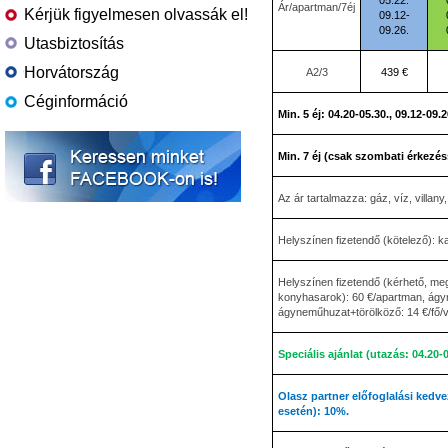
05.22.
Ár/apartman/7éj
Kérjük figyelmesen olvassák el!
09.12-
09.26.
Utasbiztosítás
Horvátország
A2/3
439 €
Céginformáció
Min. 5 éj: 04.20-05.30., 09.12-09.2
Min. 7 éj (csak szombati érkezéss
Az ár tartalmazza: gáz, víz, villany
Helyszínen fizetendő (kötelező): k
Helyszínen fizetendő (kérhető, meg
konyhasarok): 60 €/apartman, ágyn
ágyneműhuzat+törölköző: 14 €/fő/vá
Speciális ajánlat (utazás: 04.20-0
Olasz partner előfoglalási kedve
esetén): 10%.