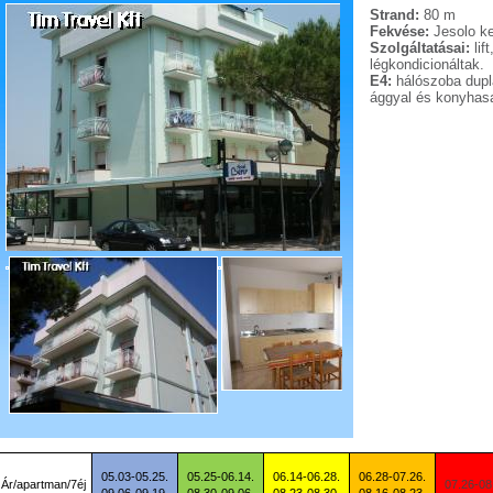
Strand:
80 m
Fekvése:
Jesolo ke
Szolgáltatásai:
lif
légkondicionáltak.
E4:
hálószoba dupla
ággyal és konyhasa
05.03-05.25.
05.25-06.14.
06.14-06.28.
06.28-07.26.
Ár/apartman/7éj
07.26-08