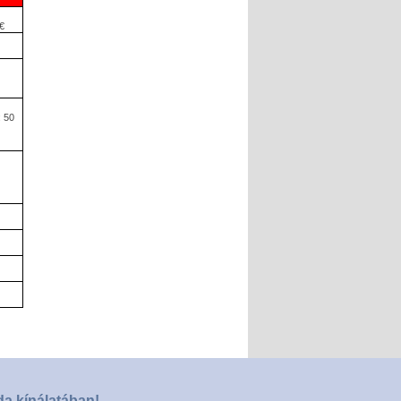
€
: 50
da kínálatában!