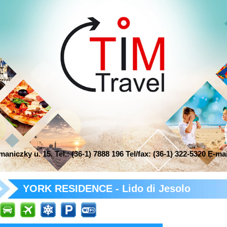
niczky u. 15. Tel.: (36-1) 7888 196 Tel/fax: (36-1) 322-5320 E-ma
YORK RESIDENCE - Lido di Jesolo