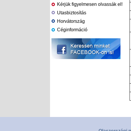
Kérjük figyelmesen olvassák el!
Utasbiztosítás
Horvátország
Céginformáció
Olaszországi n