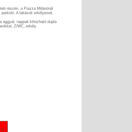
leti részén, a Piazza Milánónál
t, parkoló. A lakások erkélyesek,
 ággyal, nappali kihúzható dupla
rokkal, Z/WC, erkély.
.16.