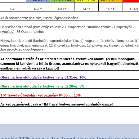
09.06-09.19.
08.30-09.06.
08.23-08.30.
08.16-08.23.
E4
467 €
600 €
747 €
907 €
1 160 
Az ár tartalmazza: gáz, víz, villany, légkondicionálás.
Helyszínen fizetendő (kötelező): kaució: 200 €/apartman, strandhasználat (1 napernyő+2
nyugágy): 85 €/apartman/hét.
Helyszínen fizetendő (kérhető, megrendeléskor jelezni): végtakarítás (kivéve konyhasarok)
€/apartman/hét, ágyneműhuzat: 12 €/fő/váltás, törölköző: 12 €/fő/váltás, kiságy: 35 €/hét, kis
állat vihető: 35 €/tartózkodás.
Az apartmant tisztán és az eredeti elrendezés szerint kell átadni
(el kell mosogatni,
szemetet ki kell vinni, a hűtőt üresen, áramtalanítva és nyitva kell hagyni!), ellenkező
esetben nem adják vissza a kauciót!
Olasz partner előfoglalási kedvezmény 01.31-ig: 10%.
Olasz partner előfoglalási kedvezmény 02.28-ig: 5%.
TIM Travel előfoglalási kedvezmény 04.30-ig: 10%.
Az kedvezmények csak a TIM Travel kedvezménnyel vonhatók össze!
yaralás 2025-ben is a Tim Travel olasz és horvát utazási iro