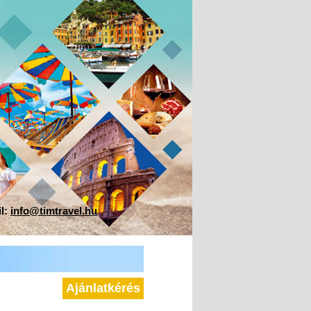
il:
info@timtravel.hu