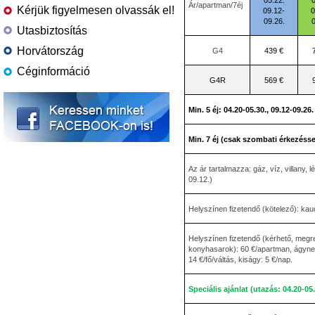
05.22.
0
Ár/apartman/7éj
Kérjük figyelmesen olvassák el!
09.12-
0
09.26.
0
Utasbiztosítás
Horvátország
G4
439 €
Céginformáció
G4R
569 €
Min. 5 éj: 04.20-05.30., 09.12-09.26.
Min. 7 éj (csak szombati érkezéssel
Az ár tartalmazza: gáz, víz, villany
09.12.)
Helyszínen fizetendő (kötelező): kau
Helyszínen fizetendő (kérhető, megre
konyhasarok): 60 €/apartman, ágyne
14 €/fő/váltás, kiságy: 5 €/nap.
Speciális ajánlat (utazás: 04.20-05.