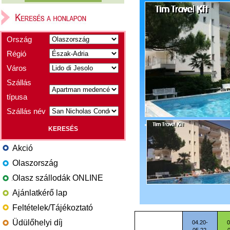
Ország
Régió
Város
Szállás
típusa
Szállás név
Akció
Olaszország
Olasz szállodák ONLINE
Ajánlatkérő lap
Feltételek/Tájékoztató
Üdülőhelyi díj
04.20-
0