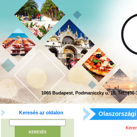
1065 Budapest, Podmaniczky u. 15. Tel.: (36-1
Keresés az oldalon
Olaszországi 
Kérem