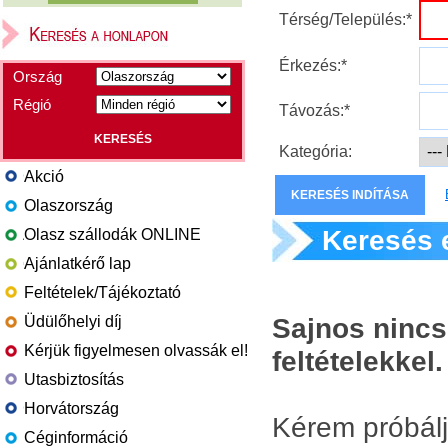
Térség/Település:*
Érkezés:*
Ország
Régió
Távozás:*
Kategória:
Akció
Olaszország
Keresés 
Olasz szállodák ONLINE
Ajánlatkérő lap
Feltételek/Tájékoztató
Sajnos nincs
Üdülőhelyi díj
Kérjük figyelmesen olvassák el!
feltételekkel.
Utasbiztosítás
Horvátország
Kérem próbál
Céginformáció