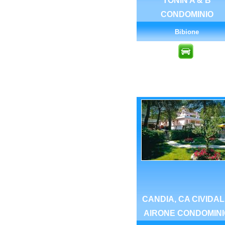
TONIN A & B
CONDOMINIO
Bibione
CANDIA, CA CIVIDAL
AIRONE CONDOMINI