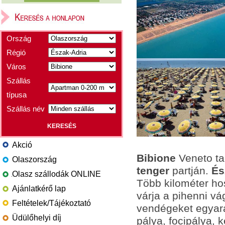
Ország
Régió
Város
Szállás
típusa
Szállás név
Akció
Bibione
Veneto ta
Olaszország
tenger
partján.
És
Olasz szállodák ONLINE
Több kilométer ho
Ajánlatkérő lap
várja a pihenni vá
Feltételek/Tájékoztató
vendégeket egyará
Üdülőhelyi díj
pálya, focipálya, 