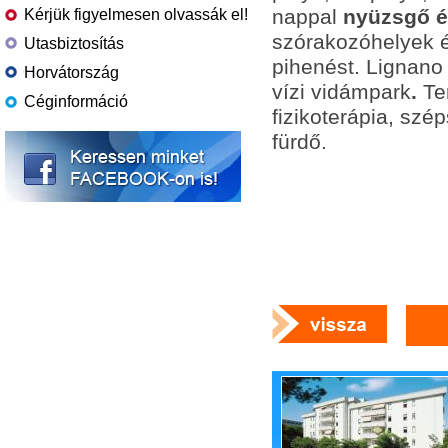
nappal
nyüzsgő é
Kérjük figyelmesen olvassák el!
szórakozóhelyek és
Utasbiztosítás
pihenést.
Lignano 
Horvátország
vízi vidámpark
.
Te
Céginformáció
fizikoterápia, sz
fürdő.