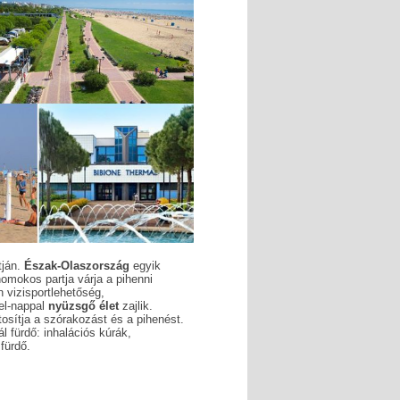
tján.
Észak-Olaszország
egyik
omokos partja várja a pihenni
 vizisportlehetőség,
jel-nappal
nyüzsgő élet
zajlik.
tosítja a szórakozást és a pihenést.
l fürdő: inhalációs kúrák,
fürdő.