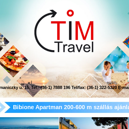
niczky u. 15. Tel.: (36-1) 7888 196 Tel/fax: (36-1) 322-5320 E-ma
Bibione Apartman 200-600 m szállás ajánl