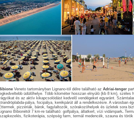
Bibione
Veneto tartományban Lignano-tól délre található az
Adriai-tenger
par
legkedveltebb üdülőhelye. Több kilométer hosszan elnyúló (kb 8 km), széles h
vágyókat és az aktív kikapcsolódást kedvelő vendégeket egyaránt. Számtalan
strandröplabda-pálya, focipálya, kerékpárút áll a rendelkezésre. A városban éj
Éttermek, pizzériák, bárok, fagylaltozók, szórakozóhelyek és üzletek sora biz
Lignano Bibionétól 7 km-re található: golfpálya, állatkert, vízi vidámpark
.
Termá
iszapkezelés, fizikoterápia, szépség farm, termál medencék, szauna és török 