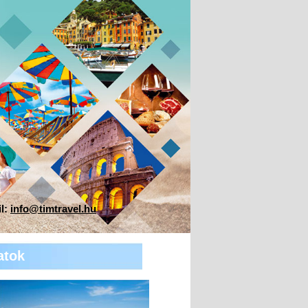
il:
info@timtravel.hu
atok