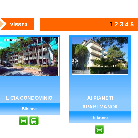
1
2
3
4
5
LICIA CONDOMINIO
AI PIANETI
APARTMANOK
Bibione
Bibione