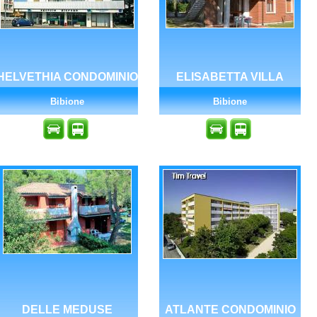
HELVETHIA CONDOMINIO
ELISABETTA VILLA
Bibione
Bibione
DELLE MEDUSE
ATLANTE CONDOMINIO