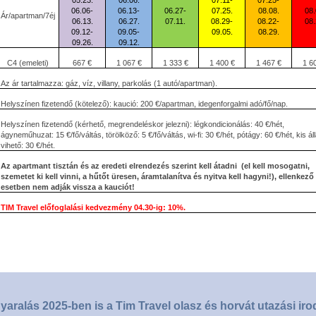
05.23.
06.06.
07.11-
07.25-
06.06-
06.13-
06.27-
07.25.
08.08.
08.
Ár/apartman/7éj
06.13.
06.27.
07.11.
08.29-
08.22-
08.
09.12-
09.05-
09.05.
08.29.
09.26.
09.12.
C4 (emeleti)
667 €
1 067 €
1 333 €
1 400 €
1 467 €
1 6
Az ár tartalmazza: gáz, víz, villany, parkolás (1 autó/apartman).
Helyszínen fizetendő (kötelező): kaució: 200 €/apartman, idegenforgalmi adó/fő/nap.
Helyszínen fizetendő (kérhető, megrendeléskor jelezni): légkondicionálás: 40 €/hét,
ágyneműhuzat: 15 €/fő/váltás, törölköző: 5 €/fő/váltás, wi-fi: 30 €/hét, pótágy: 60 €/hét, kis áll
vihető: 30 €/hét.
Az apartmant tisztán és az eredeti elrendezés szerint kell átadni
(el kell mosogatni,
szemetet ki kell vinni, a hűtőt üresen, áramtalanítva és nyitva kell hagyni!), ellenkező
esetben nem adják vissza a kauciót!
TIM Travel előfoglalási kedvezmény 04.30-ig: 10%.
yaralás 2025-ben is a Tim Travel olasz és horvát utazási iro