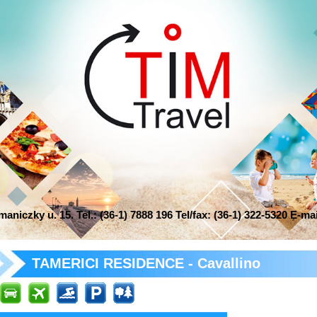
niczky u. 15. Tel.: (36-1) 7888 196 Tel/fax: (36-1) 322-5320 E-ma
TAMERICI RESIDENCE - Cavallino