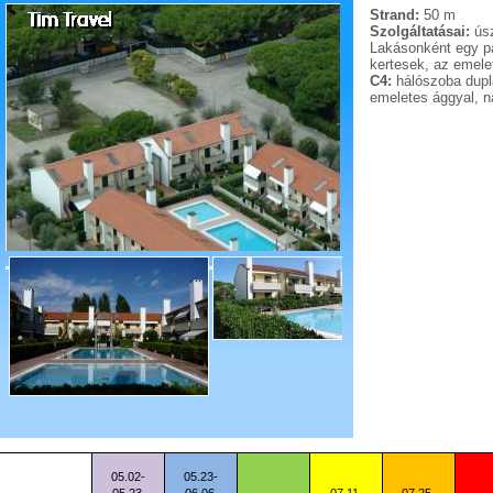
Strand:
50 m
Szolgáltatásai:
úsz
Lakásonként egy pa
kertesek, az emele
C4:
hálószoba dupla
emeletes ággyal, n
05.02-
05.23-