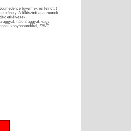
ódmedence (gyermek és felnőtt )
rkolóhely. A földszinti apartmanok
tiek erkélyesek.
 ággyal, háló 2 ággyal, vagy
appali konyhasarokkal, Z/WC