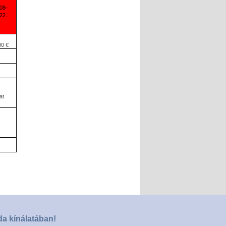
08-
22.
00 €
at
da kínálatában!