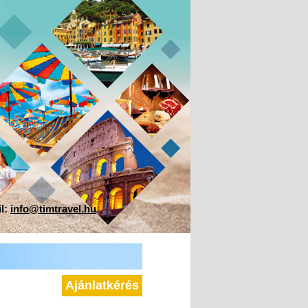
il:
info@timtravel.hu