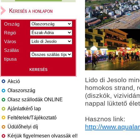
Ország
Régió
Város
Szállás
típusa
Lido di Jesolo mi
Akció
homokos strand, ren
Olaszország
(diszkók, vizividám
Olasz szállodák ONLINE
nappal lüktető élet
Ajánlatkérő lap
Feltételek/Tájékoztató
Hasznos link:
http://www.aqualan
Üdülőhelyi díj
Kérjük figyelmesen olvassák el!