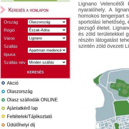
Lignano Velencétől 
nyaralóhely. A ligna
homokos tengerpart s
sportolási lehetőség, 
Ország
pezsgő életet. Ligna
Régió
és zöld területekkel
Város
részén látogatást te
szintén zöld övezeti 
Szállás
típusa
Szállás név
Akció
Olaszország
Olasz szállodák ONLINE
Ajánlatkérő lap
Feltételek/Tájékoztató
Üdülőhelyi díj