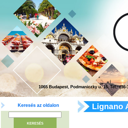
1065 Budapest, Podmaniczky u. 15. Tel.: (36-1
Lignano 
Keresés az oldalon
ajánlatok