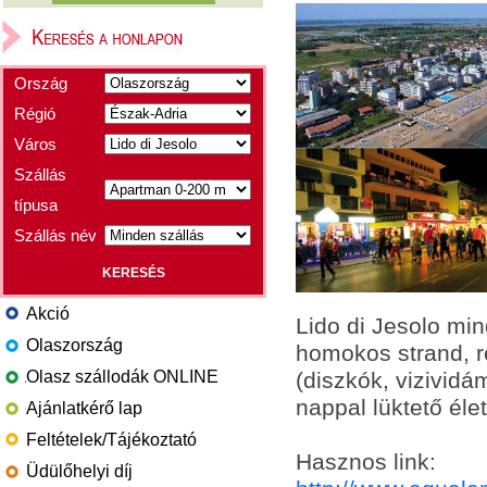
Ország
Régió
Város
Szállás
típusa
Szállás név
Akció
Lido di Jesolo mi
Olaszország
homokos strand, ren
Olasz szállodák ONLINE
(diszkók, vizividám
nappal lüktető élet
Ajánlatkérő lap
Feltételek/Tájékoztató
Hasznos link:
Üdülőhelyi díj