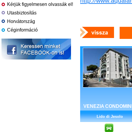
http://www.aqualan
Kérjük figyelmesen olvassák el!
Utasbiztosítás
Horvátország
Céginformáció
VENEZIA CONDOMIN
Lido di Jesolo