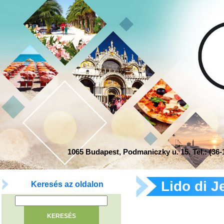
1065 Budapest, Podmaniczky u. 15. Tel.: (36-1
Lido di J
Keresés az oldalon
ajánlatok